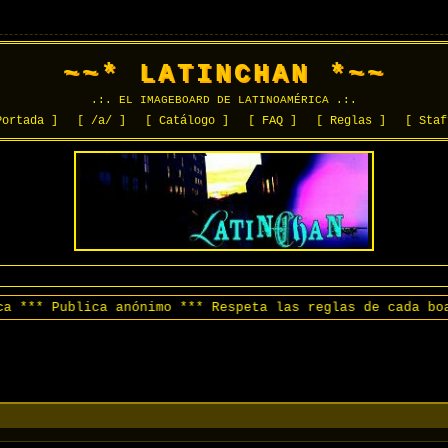
~~* LATINCHAN *~~
.:. EL IMAGEBOARD DE LATINOAMÉRICA .:.
Portada ]
[ /a/ ]
[ Catálogo ]
[ FAQ ]
[ Reglas ]
[ Staf
* Publica anónimo *** Respeta las reglas de cada boar